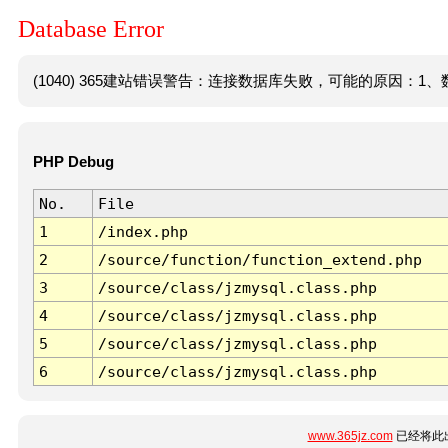
Database Error
(1040) 365建站错误警告：连接数据库失败，可能的原因：1、数
PHP Debug
No.
File
1
/index.php
2
/source/function/function_extend.php
3
/source/class/jzmysql.class.php
4
/source/class/jzmysql.class.php
5
/source/class/jzmysql.class.php
6
/source/class/jzmysql.class.php
www.365jz.com
已经将此