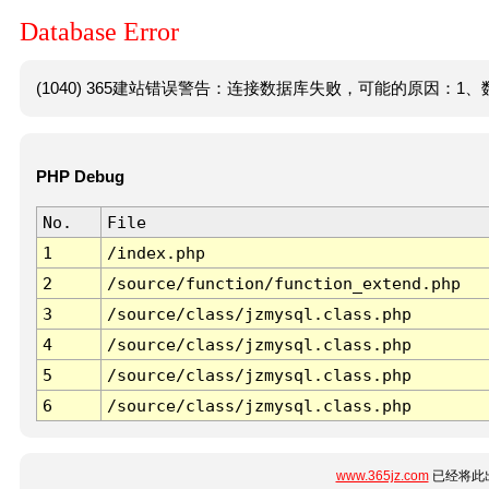
Database Error
(1040) 365建站错误警告：连接数据库失败，可能的原因：1、数
PHP Debug
No.
File
1
/index.php
2
/source/function/function_extend.php
3
/source/class/jzmysql.class.php
4
/source/class/jzmysql.class.php
5
/source/class/jzmysql.class.php
6
/source/class/jzmysql.class.php
www.365jz.com
已经将此