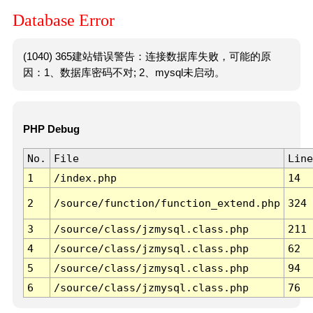
Database Error
(1040) 365建站错误警告：连接数据库失败，可能的原
因：1、数据库密码不对; 2、mysql未启动。
PHP Debug
No.
File
Line
1
/index.php
14
2
/source/function/function_extend.php
324
3
/source/class/jzmysql.class.php
211
4
/source/class/jzmysql.class.php
62
5
/source/class/jzmysql.class.php
94
6
/source/class/jzmysql.class.php
76