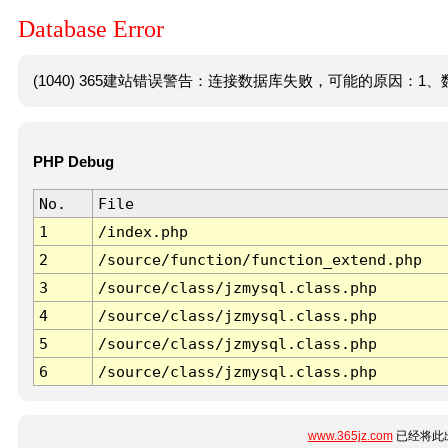
Database Error
(1040) 365建站错误警告：连接数据库失败，可能的原因：1、数
PHP Debug
No.
File
1
/index.php
2
/source/function/function_extend.php
3
/source/class/jzmysql.class.php
4
/source/class/jzmysql.class.php
5
/source/class/jzmysql.class.php
6
/source/class/jzmysql.class.php
www.365jz.com
已经将此