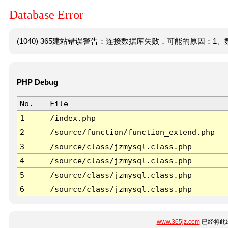
Database Error
(1040) 365建站错误警告：连接数据库失败，可能的原因：1、数
PHP Debug
No.
File
1
/index.php
2
/source/function/function_extend.php
3
/source/class/jzmysql.class.php
4
/source/class/jzmysql.class.php
5
/source/class/jzmysql.class.php
6
/source/class/jzmysql.class.php
www.365jz.com
已经将此