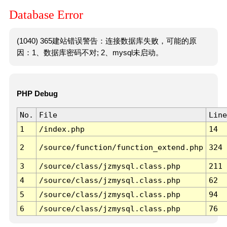
Database Error
(1040) 365建站错误警告：连接数据库失败，可能的原
因：1、数据库密码不对; 2、mysql未启动。
PHP Debug
No.
File
Line
1
/index.php
14
2
/source/function/function_extend.php
324
3
/source/class/jzmysql.class.php
211
4
/source/class/jzmysql.class.php
62
5
/source/class/jzmysql.class.php
94
6
/source/class/jzmysql.class.php
76