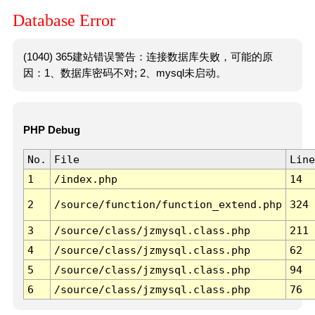
Database Error
(1040) 365建站错误警告：连接数据库失败，可能的原
因：1、数据库密码不对; 2、mysql未启动。
PHP Debug
No.
File
Line
1
/index.php
14
2
/source/function/function_extend.php
324
3
/source/class/jzmysql.class.php
211
4
/source/class/jzmysql.class.php
62
5
/source/class/jzmysql.class.php
94
6
/source/class/jzmysql.class.php
76