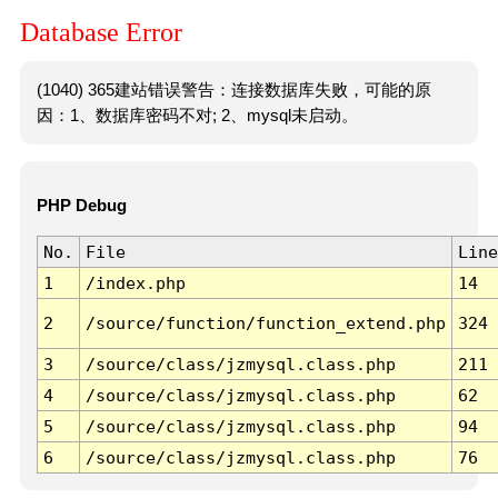
Database Error
(1040) 365建站错误警告：连接数据库失败，可能的原
因：1、数据库密码不对; 2、mysql未启动。
PHP Debug
No.
File
Line
1
/index.php
14
2
/source/function/function_extend.php
324
3
/source/class/jzmysql.class.php
211
4
/source/class/jzmysql.class.php
62
5
/source/class/jzmysql.class.php
94
6
/source/class/jzmysql.class.php
76