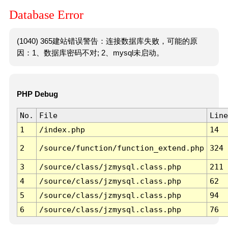
Database Error
(1040) 365建站错误警告：连接数据库失败，可能的原
因：1、数据库密码不对; 2、mysql未启动。
PHP Debug
No.
File
Line
1
/index.php
14
2
/source/function/function_extend.php
324
3
/source/class/jzmysql.class.php
211
4
/source/class/jzmysql.class.php
62
5
/source/class/jzmysql.class.php
94
6
/source/class/jzmysql.class.php
76