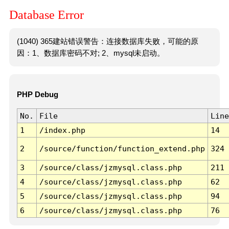
Database Error
(1040) 365建站错误警告：连接数据库失败，可能的原
因：1、数据库密码不对; 2、mysql未启动。
PHP Debug
No.
File
Line
1
/index.php
14
2
/source/function/function_extend.php
324
3
/source/class/jzmysql.class.php
211
4
/source/class/jzmysql.class.php
62
5
/source/class/jzmysql.class.php
94
6
/source/class/jzmysql.class.php
76