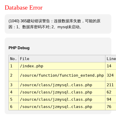
Database Error
(1040) 365建站错误警告：连接数据库失败，可能的原
因：1、数据库密码不对; 2、mysql未启动。
PHP Debug
No.
File
Line
1
/index.php
14
2
/source/function/function_extend.php
324
3
/source/class/jzmysql.class.php
211
4
/source/class/jzmysql.class.php
62
5
/source/class/jzmysql.class.php
94
6
/source/class/jzmysql.class.php
76