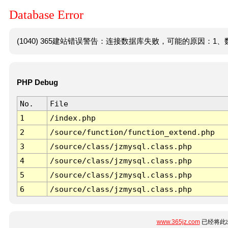
Database Error
(1040) 365建站错误警告：连接数据库失败，可能的原因：1、数
PHP Debug
No.
File
1
/index.php
2
/source/function/function_extend.php
3
/source/class/jzmysql.class.php
4
/source/class/jzmysql.class.php
5
/source/class/jzmysql.class.php
6
/source/class/jzmysql.class.php
www.365jz.com
已经将此