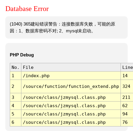
Database Error
(1040) 365建站错误警告：连接数据库失败，可能的原
因：1、数据库密码不对; 2、mysql未启动。
PHP Debug
No.
File
Line
1
/index.php
14
2
/source/function/function_extend.php
324
3
/source/class/jzmysql.class.php
211
4
/source/class/jzmysql.class.php
62
5
/source/class/jzmysql.class.php
94
6
/source/class/jzmysql.class.php
76