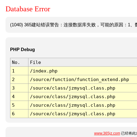
Database Error
(1040) 365建站错误警告：连接数据库失败，可能的原因：1、数
PHP Debug
No.
File
1
/index.php
2
/source/function/function_extend.php
3
/source/class/jzmysql.class.php
4
/source/class/jzmysql.class.php
5
/source/class/jzmysql.class.php
6
/source/class/jzmysql.class.php
www.365jz.com
已经将此