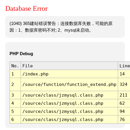
Database Error
(1040) 365建站错误警告：连接数据库失败，可能的原
因：1、数据库密码不对; 2、mysql未启动。
PHP Debug
No.
File
Line
1
/index.php
14
2
/source/function/function_extend.php
324
3
/source/class/jzmysql.class.php
211
4
/source/class/jzmysql.class.php
62
5
/source/class/jzmysql.class.php
94
6
/source/class/jzmysql.class.php
76