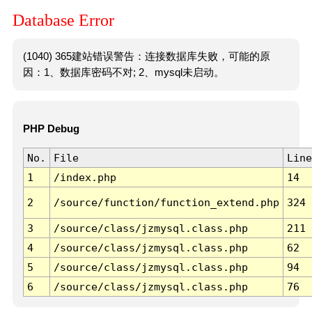
Database Error
(1040) 365建站错误警告：连接数据库失败，可能的原
因：1、数据库密码不对; 2、mysql未启动。
PHP Debug
No.
File
Line
1
/index.php
14
2
/source/function/function_extend.php
324
3
/source/class/jzmysql.class.php
211
4
/source/class/jzmysql.class.php
62
5
/source/class/jzmysql.class.php
94
6
/source/class/jzmysql.class.php
76