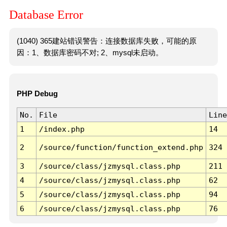
Database Error
(1040) 365建站错误警告：连接数据库失败，可能的原
因：1、数据库密码不对; 2、mysql未启动。
PHP Debug
No.
File
Line
1
/index.php
14
2
/source/function/function_extend.php
324
3
/source/class/jzmysql.class.php
211
4
/source/class/jzmysql.class.php
62
5
/source/class/jzmysql.class.php
94
6
/source/class/jzmysql.class.php
76