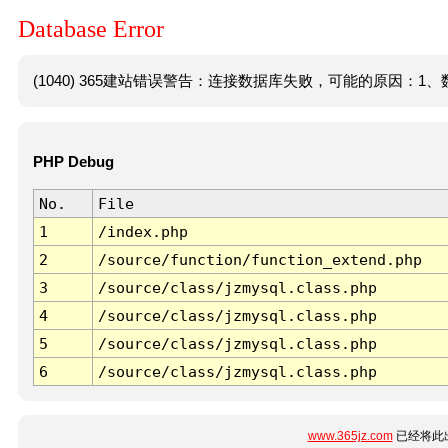
Database Error
(1040) 365建站错误警告：连接数据库失败，可能的原因：1、数
PHP Debug
No.
File
1
/index.php
2
/source/function/function_extend.php
3
/source/class/jzmysql.class.php
4
/source/class/jzmysql.class.php
5
/source/class/jzmysql.class.php
6
/source/class/jzmysql.class.php
www.365jz.com
已经将此