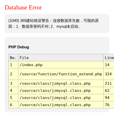
Database Error
(1040) 365建站错误警告：连接数据库失败，可能的原
因：1、数据库密码不对; 2、mysql未启动。
PHP Debug
No.
File
Line
1
/index.php
14
2
/source/function/function_extend.php
324
3
/source/class/jzmysql.class.php
211
4
/source/class/jzmysql.class.php
62
5
/source/class/jzmysql.class.php
94
6
/source/class/jzmysql.class.php
76